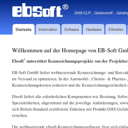
GHS/CLP-, Gefahrstoff-, Gefahr
Startseite
Information
Software
Hardware
Etiketten
Hauptnavigation
Willkommen auf der Homepage von EB-Soft G
*
Ebsoft
unterstützt Kennzeichnungsprojekte von der Projektier
EB-Soft GmbH liefert webbasierende Kennzeichnungs- und Barcode-
im Versand zu optimieren. In der Automobil-, Chemie- & Pharma-,
Kennzeichnungskosten reduziert und die Kennzeichnungssicherheit 
Ebsoft liefert alle erforderlichen Komponenten wie Beratung, Soft
Spezialetiketten, abgestimmt auf die jeweilige Anforderungen, sowi
sich British-Standard zertifizierte Etiketten mit Produkt-GHS-Gefah
erstellen.
Die webbasierende ebsoft-Kennzeichnungssoftware lässt sich einfa