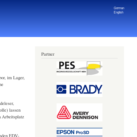
German
English
Partner
or, im Lager,
he
deleser,
lle) lassen
n Arbeitsplatz
enden EDV-