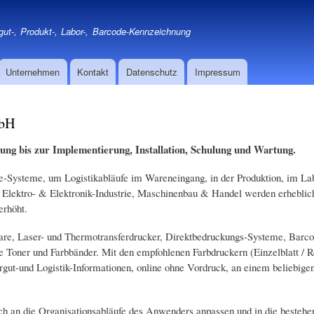
Direkt
zum
gut-, Produkt-, Labor-, Barcode-Kennzeichnung
Inhalt
Unternehmen
Kontakt
Datenschutz
Impressum
mbH
ung bis zur Implementierung, Installation, Schulung und Wartung.
Systeme, um Logistikabläufe im Wareneingang, in der Produktion, im Lab
 Elektro- & Elektronik-Industrie, Maschinenbau & Handel werden erheblic
erhöht.
ware, Laser- und Thermotransferdrucker, Direktbedruckungs-Systeme, Barco
e Toner und Farbbänder. Mit den empfohlenen Farbdruckern (Einzelblatt / Ro
rgut-und Logistik-Informationen, online ohne Vordruck, an einem beliebige
ch an die Organisationsabläufe des Anwenders anpassen und in die besteh